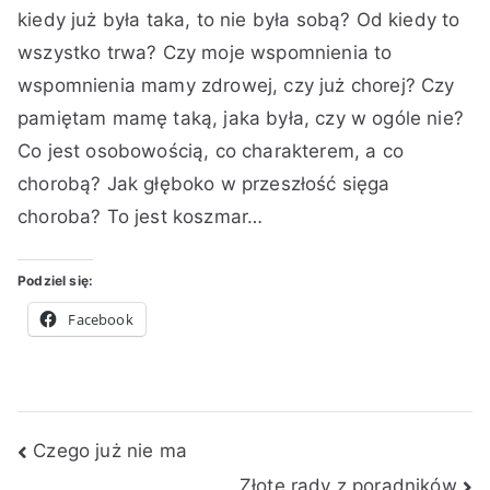
Takie
z
ż
a
kiedy już była taka, to nie była sobą? Od kiedy to
myśli…
e
n
A
wszystko trwa? Czy moje wspomnienia to
ś
e
l
wspomnienia mamy zdrowej, czy już chorej? Czy
n
,
z
pamiętam mamę taką, jaka była, czy w ogóle nie?
i
Z
h
a
a
e
Co jest osobowością, co charakterem, a co
2
p
i
chorobą? Jak głęboko w przeszłość sięga
0
i
m
choroba? To jest koszmar…
2
s
e
0
k
r
Podziel się:
i
a
,
Facebook
c
h
o
r
Nawigacja
o
Czego już nie ma
b
Złote rady z poradników