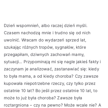
A
O
O
O
B
Dzień wspomnień, albo raczej dzień myśli.
u
p
p
t
r
t
u
u
a
a
Czasem nachodzą mnie i trudno się od nich
o
b
b
g
k
uwolnić. Wracam do wydarzeń sprzed lat,
r
l
l
o
k
szukając różnych tropów, sygnałów, które
:
i
i
w
o
przegapiłam, dziwnych zachowań mamy,
K
k
k
a
m
sytuacji… Przypominają mi się nagle jakieś fakty i
i
o
o
n
e
n
w
w
o
n
zaczynam je analizować, zastanawiać się: kiedy
g
a
a
c
t
to była mama, a od kiedy choroba? Czy zawsze
a
n
n
h
a
kupowała niepotrzebne rzeczy, czy tylko przez
o
o
o
r
ostatnie 10 lat? Bo jeśli przez ostatnie 10 lat, to
6
w
r
z
może to już była choroba? Zawsze była
w
R
o
y
do
r
ó
b
roztargniona – czy na pewno? Może wcale nie? A