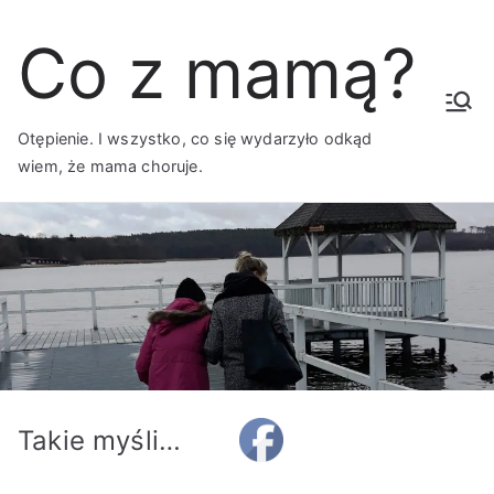
Przejdź
Co z mamą?
do
treści
Otępienie. I wszystko, co się wydarzyło odkąd
wiem, że mama choruje.
Takie myśli…