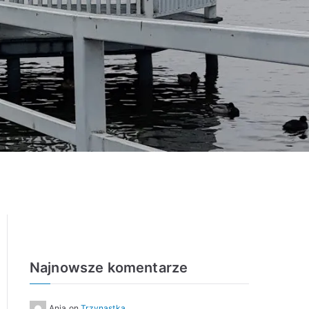
Najnowsze komentarze
Ania
on
Trzynastka