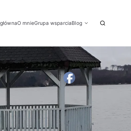
 główna
O mnie
Grupa wsparcia
Blog