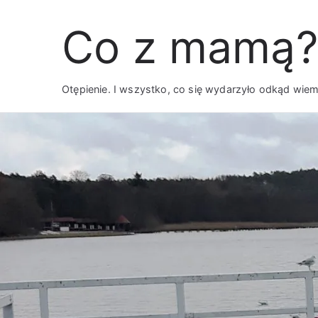
Przejdź
Co z mamą?
do
treści
Otępienie. I wszystko, co się wydarzyło odkąd wie