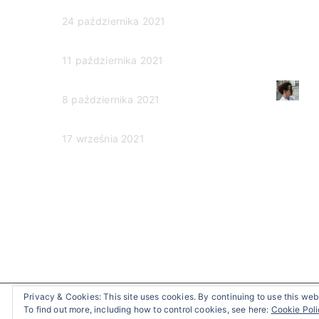
i
Człowieczeństwo w sądzie
Dzień d
e
24 października 2021
Smutek
k
(brak tytułu)
To ja dz
a
11 października 2021
Przyjacie
n
Ubezwłasnowolnienie
Ki
a
8 października 2021
d
Mama zm
Poznajmy chorych
c
Człowiec
17 września 2021
h
o
Ubezwłas
r
Poznajm
y
m
n
a
A
l
Privacy & Cookies: This site uses cookies. By continuing to use this webs
z
To find out more, including how to control cookies, see here:
Cookie Pol