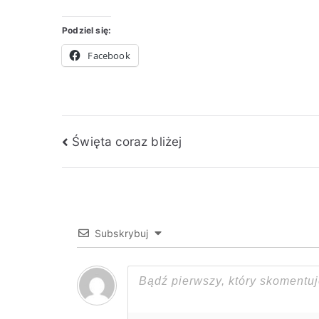
r
Podziel się:
a
,
Facebook
c
h
o
r
Nawigacja
Święta coraz bliżej
o
b
wpisu
a
A
l
z
Subskrybuj
h
e
i
m