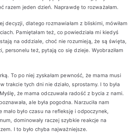
ieć razem jeden dzień. Naprawdę to rozważałam.
j decyzji, dlatego rozmawiałam z bliskimi, mówiłam
ciach. Pamiętałam też, co powiedziała mi kiedyś
stają na oddziale, choć nie rozumieją, że są święta,
dzi, personelu też, pytają co się dzieje. Wyobraziłam
rką. To po niej zyskałam pewność, że mama musi
trakcie tych dni nie działo, sprostamy. I to była
y. Myślę, że mama odczuwała radość z bycia z nami.
h poznawała, ale była pogodna. Narzuciła nam
 mało było czasu na refleksję i odpoczynek,
mum, dominowały raczej szybkie reakcje na
em. I to było chyba najważniejsze.