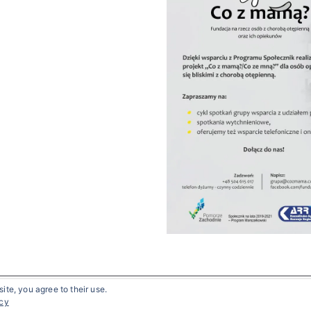
obry, Mamo
wonię
l rodziny
nga
arła dziś nad ranem
zeństwo w sądzie
nowolnienie
y chorych
ite, you agree to their use.
Copyright © 2026
Co z mamą?
. Powered by
Zakra
and
WordPress
icy