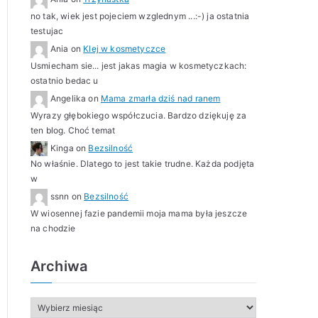
no tak, wiek jest pojeciem wzglednym ...:-) ja ostatnia
testujac
Ania
on
Klej w kosmetyczce
Usmiecham sie... jest jakas magia w kosmetyczkach:
ostatnio bedac u
Angelika
on
Mama zmarła dziś nad ranem
Wyrazy głębokiego współczucia. Bardzo dziękuję za
ten blog. Choć temat
Kinga
on
Bezsilność
No właśnie. Dlatego to jest takie trudne. Każda podjęta
w
ssnn
on
Bezsilność
W wiosennej fazie pandemii moja mama była jeszcze
na chodzie
Archiwa
A