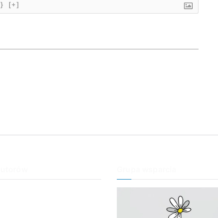
{}
[+]
autorów
Grupa wsparcia
an
ość