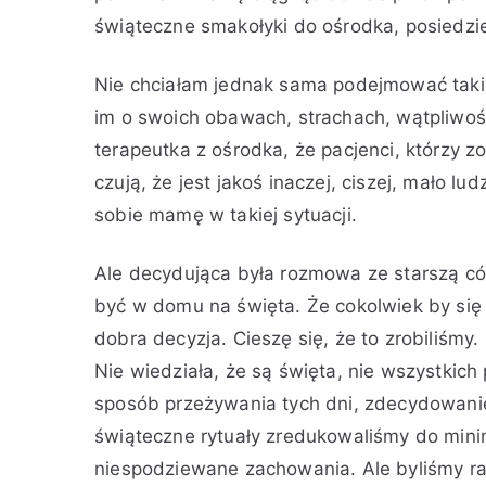
2
i
świąteczne smakołyki do ośrodka, posiedz
0
e
1
a
Nie chciałam jednak sama podejmować takie
9
c
im o swoich obawach, strachach, wątpliwoś
h
terapeutka z ośrodka, że pacjenci, którzy zo
o
czują, że jest jakoś inaczej, ciszej, mało lu
r
sobie mamę w takiej sytuacji.
o
b
a
Ale decydująca była rozmowa ze starszą có
A
być w domu na święta. Że cokolwiek by się w 
l
dobra decyzja. Cieszę się, że to zrobiliśm
z
Nie wiedziała, że są święta, nie wszystkic
h
sposób przeżywania tych dni, zdecydowanie
e
i
świąteczne rytuały zredukowaliśmy do mini
m
niespodziewane zachowania. Ale byliśmy raz
e