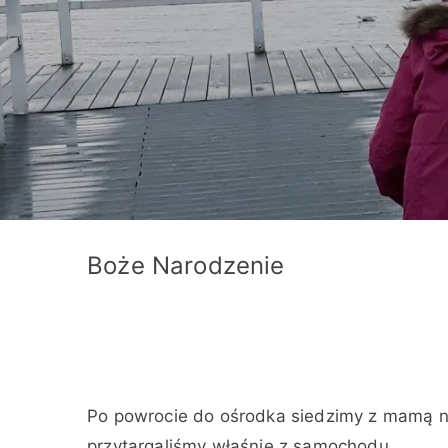
Boże Narodzenie
A
O
O
O
B
Po powrocie do ośrodka siedzimy z mamą na
u
p
p
t
r
t
u
u
a
a
przytargaliśmy właśnie z samochodu.