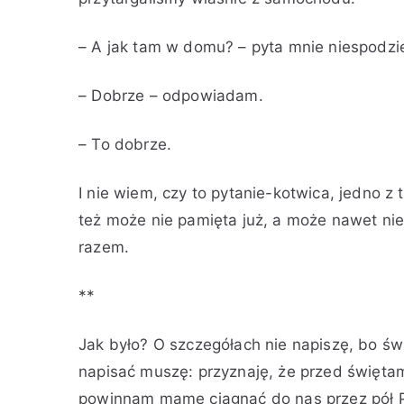
o
b
b
g
k
r
l
l
o
k
– A jak tam w domu? – pyta mnie niespodz
:
i
i
w
o
K
k
k
a
m
– Dobrze – odpowiadam.
i
o
o
n
e
n
w
w
o
n
– To dobrze.
g
a
a
B
t
a
n
n
o
a
I nie wiem, czy to pytanie-kotwica, jedno z
o
o
ż
r
też może nie pamięta już, a może nawet nie
2
w
e
z
8
Z
N
y
razem.
do
g
a
a
Boże
r
p
r
**
Narodzenie
u
i
o
d
s
d
Jak było? O szczegółach nie napiszę, bo świ
n
k
z
napisać muszę: przyznaję, że przed święta
i
i
e
powinnam mamę ciągnąć do nas przez pół Pol
a
n