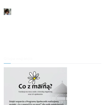
Przyjaciel rodziny
Kinga
Mama zmarła dziś nad ranem
Człowieczeństwo w sądzie
Ubezwłasnowolnienie
Poznajmy chorych
Grupa wsparcia