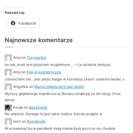
praniu
i
Z
o
b
b
m
e
a
r
l
l
e
Podziel się:
r
p
:
i
i
n
Facebook
n
i
K
k
k
t
i
s
i
o
o
a
Najnowsze komentarze
k
k
n
w
w
r
a
i
g
a
a
z
2
do
a
n
n
Ania
on
Trzynastka
0
Co
o
o
no tak, wiek jest pojeciem wzglednym ...:-) ja ostatnia testujac
2
teraz?
2
w
Ania
on
Klej w kosmetyczce
0
0
Z
Usmiecham sie... jest jakas magia w kosmetyczkach: ostatnio bedac u
p
a
Angelika
on
Mama zmarła dziś nad ranem
a
p
Wyrazy głębokiego współczucia. Bardzo dziękuję za ten blog. Choć
ź
i
temat
d
s
Kinga
on
Bezsilność
No właśnie. Dlatego to jest takie trudne. Każda podjęta w
z
k
ssnn
on
Bezsilność
i
i
W wiosennej fazie pandemii moja mama była jeszcze na chodzie
e