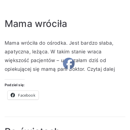
Mama wróciła
A
O
O
B
Mama wróciła do ośrodka. Jest bardzo słaba,
u
p
p
r
t
u
u
a
apatyczna, leżąca. W takim stanie wraca
o
b
b
k
większość pacjentów – usłyszałam dziś od
r
l
l
k
opiekującej się mamą pani doktor.
Czytaj dalej
:
i
i
o
K
k
k
m
Podziel się:
i
o
o
e
n
w
w
n
Facebook
g
a
a
t
a
n
n
a
o
o
r
8
w
z