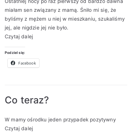
Ostatniej nocy po raz pierwszy od bardzo dawna
u
p
p
r
i
Z
t
u
u
a
miałam sen związany z mamą. Śniło mi się, że
e
a
o
b
b
k
byliśmy z mężem u niej w mieszkaniu, szukaliśmy
r
p
r
l
l
k
jej, ale nigdzie jej nie było.
n
i
:
i
i
o
Czytaj dalej
i
s
K
k
k
m
k
k
i
o
o
e
a
i
Podziel się:
n
w
w
n
2
g
a
a
t
Facebook
0
a
n
n
a
2
o
o
r
0
2
w
z
5
R
y
Co teraz?
do
p
ó
Sen
a
ż
o
ź
n
A
O
O
1
W mamy ośrodku jeden przypadek pozytywny
mamie…
d
e
u
p
p
k
i
z
,
t
u
u
o
Czytaj dalej