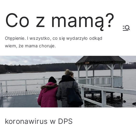
Przejdź
Co z mamą?
do
treści
Otępienie. I wszystko, co się wydarzyło odkąd
wiem, że mama choruje.
koronawirus w DPS