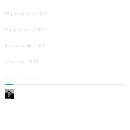
Człowieczeństwo w sądzie
24 października 2021
(brak tytułu)
11 października 2021
Ubezwłasnowolnienie
8 października 2021
Poznajmy chorych
17 września 2021
Wpisy autorów
Alan
Niepewność
Dzień dobry, Mamo
Smutek
To ja dzwonię