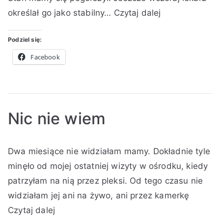
świętach
u
n
t
u
u
a
określał go jako stabilny…
Czytaj dalej
d
e
o
b
b
k
n
,
r
l
l
k
i
Z
Podziel się:
:
i
i
o
a
a
Facebook
K
k
k
m
2
p
i
o
o
e
0
i
n
w
w
n
2
s
g
a
a
t
0
k
a
n
n
a
i
Nic nie wiem
o
o
r
2
w
z
A
O
O
B
3
R
y
Dwa miesiące nie widziałam mamy. Dokładnie tyle
u
p
p
r
do
g
ó
t
u
u
a
minęło od mojej ostatniej wizyty w ośrodku, kiedy
Gorączka
r
ż
o
b
b
k
patrzyłam na nią przez pleksi. Od tego czasu nie
u
n
r
l
l
k
widziałam jej ani na żywo, ani przez kamerkę
d
e
:
i
i
o
n
,
Czytaj dalej
K
k
k
m