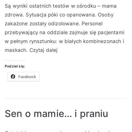
i
ż
Są wyniki ostatnich testów w ośrodku – mama
u
p
p
r
z
s
n
t
u
u
a
zdrowa. Sytuacja póki co opanowana. Osoby
frontu
t
e
o
b
b
k
o
,
zakażone zostały odizolowane. Personel
r
l
l
k
p
Z
przebywający na oddziale zajmuje się pacjentami
:
i
i
o
a
a
w pełnym rynsztunku: w białych kombinezonach i
K
k
k
m
d
p
maskach.
Czytaj dalej
i
o
o
e
a
i
n
w
w
n
2
s
g
a
a
t
0
k
Podziel się:
a
n
n
a
2
i
Facebook
o
o
r
0
2
w
z
7
R
y
do
p
ó
Uff…
a
ż
Sen o mamie… i praniu
ź
n
d
e
A
O
O
B
z
,