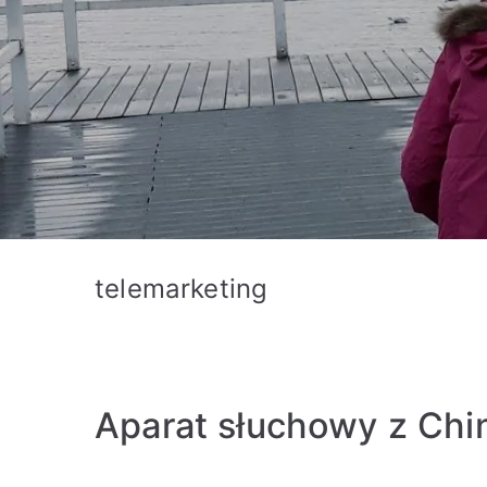
telemarketing
Aparat słuchowy z Chi
A
O
O
B