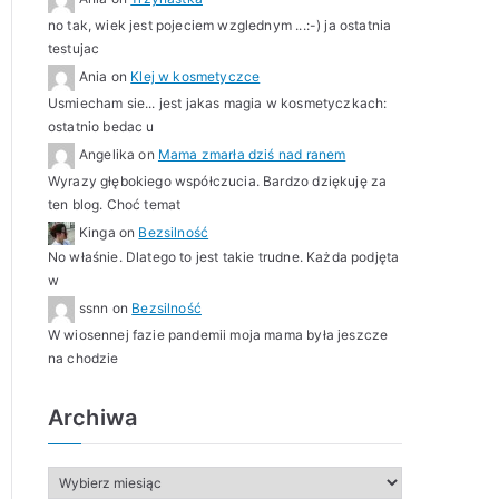
no tak, wiek jest pojeciem wzglednym ...:-) ja ostatnia
testujac
Ania
on
Klej w kosmetyczce
Usmiecham sie... jest jakas magia w kosmetyczkach:
ostatnio bedac u
Angelika
on
Mama zmarła dziś nad ranem
Wyrazy głębokiego współczucia. Bardzo dziękuję za
ten blog. Choć temat
Kinga
on
Bezsilność
No właśnie. Dlatego to jest takie trudne. Każda podjęta
w
ssnn
on
Bezsilność
W wiosennej fazie pandemii moja mama była jeszcze
na chodzie
Archiwa
A