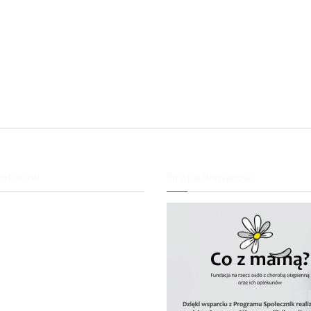
autorów
Grupa wsparcia
an
ość
obry, Mamo
wonię
l rodziny