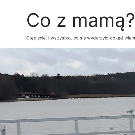
Przejdź
Co z mamą?
do
treści
Otępienie. I wszystko, co się wydarzyło odkąd wie