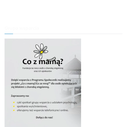
Ubezwłasnowolnienie
Poznajmy chorych
Grupa wsparcia