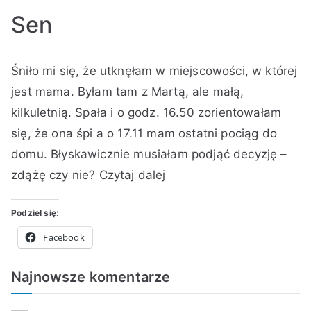
5
R
y
Sen
do
p
ó
Sen
a
ż
o
ź
n
A
O
O
B
Śniło mi się, że utknęłam w miejscowości, w której
mamie…
d
e
u
p
p
r
i
z
,
t
u
u
a
jest mama. Byłam tam z Martą, ale małą,
praniu
i
Z
o
b
b
k
kilkuletnią. Spała i o godz. 16.50 zorientowałam
e
a
r
l
l
k
się, że ona śpi a o 17.11 mam ostatni pociąg do
r
p
:
i
i
o
domu. Błyskawicznie musiałam podjąć decyzję –
n
i
K
k
k
m
zdążę czy nie?
Czytaj dalej
i
s
i
o
o
e
k
k
n
w
w
n
a
i
g
a
a
t
Podziel się:
2
a
n
n
a
Facebook
0
o
o
r
2
1
w
z
Najnowsze komentarze
0
5
Z
y
do
k
a