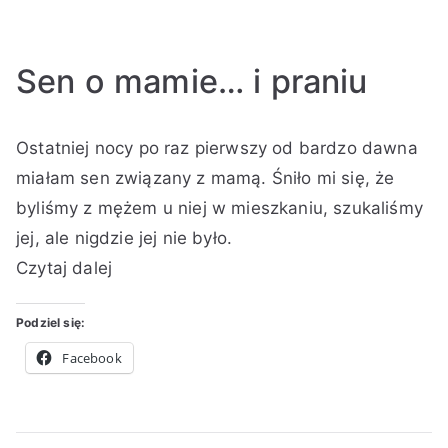
Sen o mamie… i praniu
A
O
O
B
Ostatniej nocy po raz pierwszy od bardzo dawna
u
p
p
r
t
u
u
a
miałam sen związany z mamą. Śniło mi się, że
o
b
b
k
byliśmy z mężem u niej w mieszkaniu, szukaliśmy
r
l
l
k
jej, ale nigdzie jej nie było.
:
i
i
o
Czytaj dalej
K
k
k
m
i
o
o
e
Podziel się:
n
w
w
n
g
a
a
t
Facebook
a
n
n
a
o
o
r
2
w
z