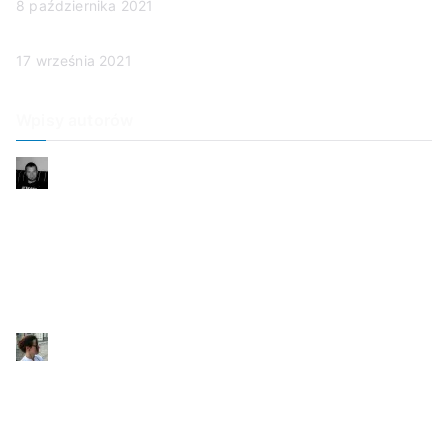
8 października 2021
Poznajmy chorych
17 września 2021
Wpisy autorów
Alan
Niepewność
Dzień dobry, Mamo
Smutek
To ja dzwonię
Przyjaciel rodziny
Kinga
Mama zmarła dziś nad ranem
Człowieczeństwo w sądzie