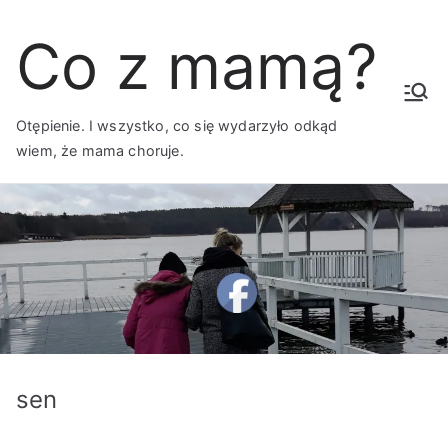
Przejdź
Co z mamą?
do
treści
Otępienie. I wszystko, co się wydarzyło odkąd
wiem, że mama choruje.
sen