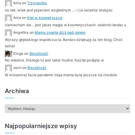
Sen
w
p
Ania
on
Trzynastka
i
i
no tak, wiek jest pojeciem wzglednym ...:-) ja ostatnia testujac
e
s
Ania
on
Klej w kosmetyczce
t
k
Usmiecham sie... jest jakas magia w kosmetyczkach: ostatnio bedac u
n
i
Angelika
on
Mama zmarła dziś nad ranem
i
Wyrazy głębokiego współczucia. Bardzo dziękuję za ten blog. Choć
temat
a
Kinga
on
Bezsilność
2
No właśnie. Dlatego to jest takie trudne. Każda podjęta w
0
ssnn
on
Bezsilność
2
W wiosennej fazie pandemii moja mama była jeszcze na chodzie
0
Archiwa
A
r
c
Najpopularniejsze wpisy
h
i