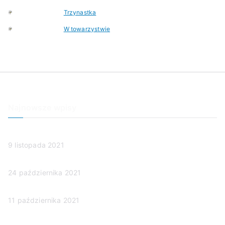
w
Trzynastka
a
W towarzystwie
Najnowsze wpisy
Mama zmarła dziś nad ranem
9 listopada 2021
Człowieczeństwo w sądzie
24 października 2021
(brak tytułu)
11 października 2021
Ubezwłasnowolnienie