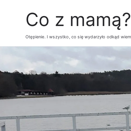
Przejdź
Co z mamą?
do
treści
Otępienie. I wszystko, co się wydarzyło odkąd wie