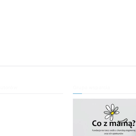
autorów
Grupa wsparcia
an
ość
obry, Mamo