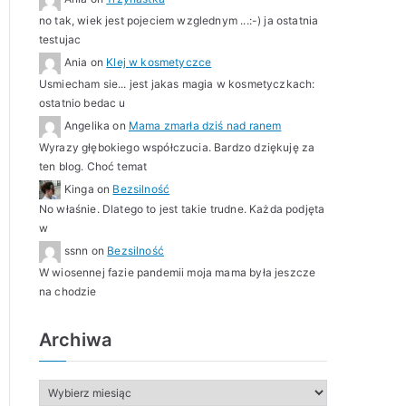
no tak, wiek jest pojeciem wzglednym ...:-) ja ostatnia
testujac
Ania
on
Klej w kosmetyczce
Usmiecham sie... jest jakas magia w kosmetyczkach:
ostatnio bedac u
Angelika
on
Mama zmarła dziś nad ranem
Wyrazy głębokiego współczucia. Bardzo dziękuję za
ten blog. Choć temat
Kinga
on
Bezsilność
No właśnie. Dlatego to jest takie trudne. Każda podjęta
w
ssnn
on
Bezsilność
W wiosennej fazie pandemii moja mama była jeszcze
na chodzie
Archiwa
A