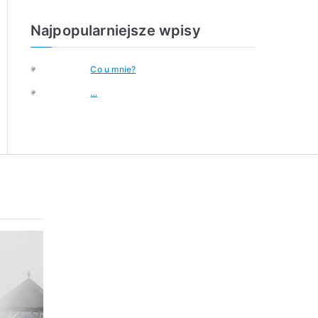
r
c
Najpopularniejsze wpisy
h
i
w
Co u mnie?
a
...