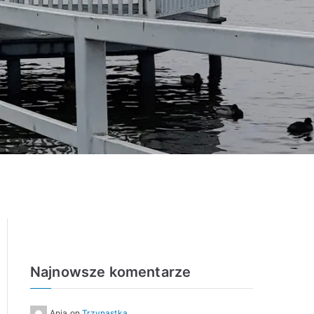
Najnowsze komentarze
Ania
on
Trzynastka