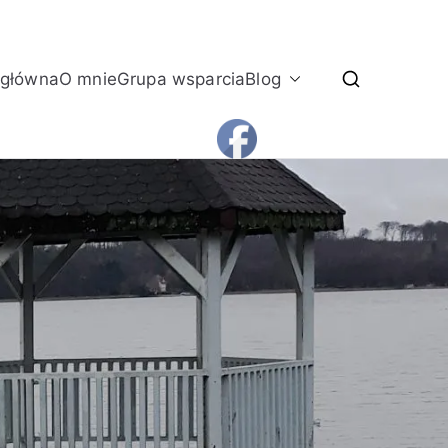
 główna
O mnie
Grupa wsparcia
Blog